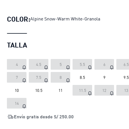
Zapatillas CA Match Suede unisex
pr
COLOR:
Alpine Snow-Warm White-Granola
TALLA
4
4.5
5
5.5
6
6.5
7
7.5
8
8.5
9
9.5
10
10.5
11
11.5
12
13
14
Envío gratis desde
S/ 250.00