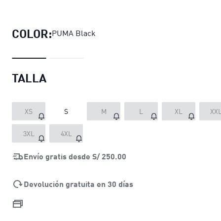
Polo Train All Day Essentials Solid 
COLOR:
PUMA Black
TALLA
XS
S
M
L
XL
XX
3XL
4XL
Envío gratis desde
S/ 250.00
Devolución gratuita en 30 días