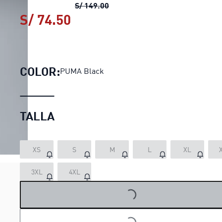
Polo PUMA x E.T. II para homb
S/ 149.00
S/ 74.50
Polo PUMA x E.T. II para h
COLOR:
PUMA Black
TALLA
XS
S
M
L
XL
LOADING...
3XL
4XL
LOADING...