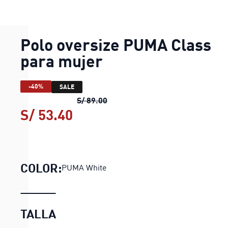
Polo oversize PUMA Class
para mujer
-40%
SALE
Polo oversize PUMA Class para 
S/ 89.00
S/ 53.40
Polo oversize PUMA Class 
COLOR:
PUMA White
TALLA