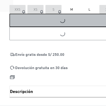
LOADING...
XXS
XS
S
M
L
LOADING...
Envío gratis desde
S/ 250.00
Devolución gratuita en 30 días
Descripción