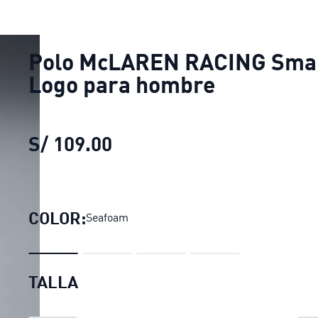
Polo McLAREN RACING Sma
Logo para hombre
S/ 109.00
Polo McLAREN RACING Sma
COLOR:
Seafoam
TALLA