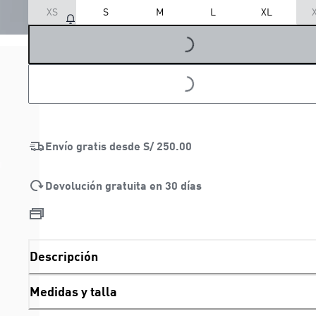
XS
S
M
L
XL
LOADING...
LOADING...
Envío gratis desde
S/ 250.00
Devolución gratuita en 30 días
Descripción
Medidas y talla