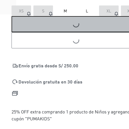
XS
S
M
L
XL
LOADING...
LOADING...
Envío gratis desde
S/ 250.00
Devolución gratuita en 30 días
25% OFF extra comprando 1 producto de Niños y agregand
cupón "PUMAKIDS"