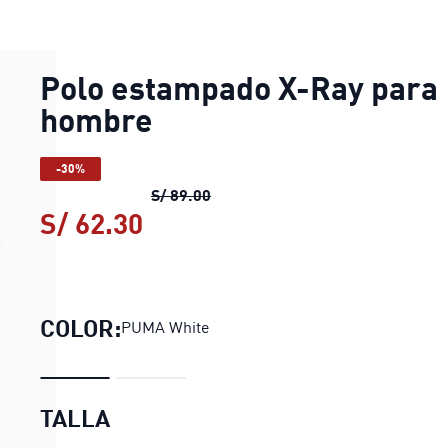
Polo estampado X-Ray para
hombre
-30%
Polo estampado X-Ray para ho
S/ 89.00
S/ 62.30
Polo estampado X-Ray para
COLOR:
PUMA White
TALLA