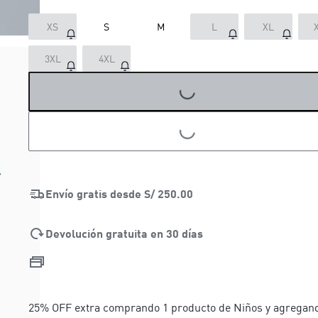
XS
S
M
L
XL
LOADING...
3XL
4XL
LOADING...
Envío gratis desde
S/ 250.00
Devolución gratuita en 30 días
25% OFF extra comprando 1 producto de Niños y agregand