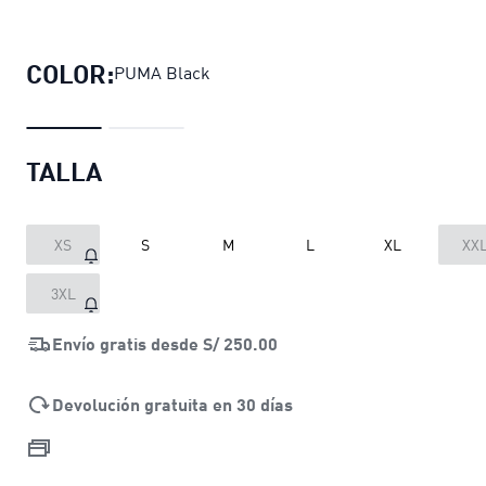
Polo de compresión teamLIGA26 pa
COLOR:
PUMA Black
TALLA
XS
S
M
L
XL
XX
3XL
Envío gratis desde
S/ 250.00
Devolución gratuita en 30 días