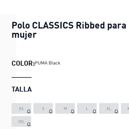
Polo CLASSICS Ribbed para
mujer
COLOR:
PUMA Black
TALLA
XS
S
M
L
XL
3XL