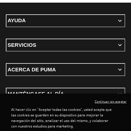
AYUDA
SERVICIOS
ACERCA DE PUMA
MANTÉNGASE AL DÍA
Continuar sin aceptar
Al hacer clic en “Aceptar todas las cookies”, usted acepta que
LOADING...
LOADI
las cookies se guarden en su dispositivo para mejorar la
navegación del sitio, analizar el uso del mismo, y colaborar
con nuestros estudios para marketing.
Términos y condiciones
Política de Privacidad
Configurador de cookies