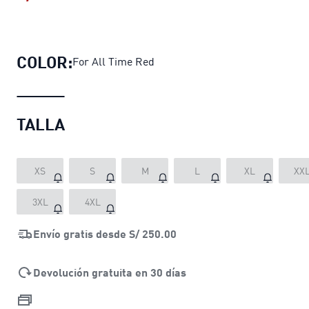
Polera con capucha PUMA x E.T. pa
COLOR:
For All Time Red
TALLA
XS
S
M
L
XL
XX
3XL
4XL
Envío gratis desde
S/ 250.00
Devolución gratuita en 30 días