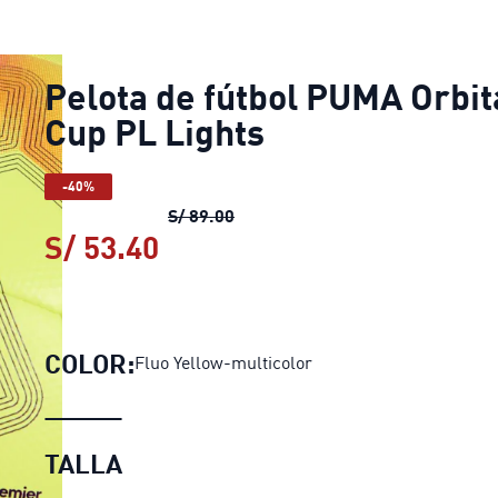
Pelota de fútbol PUMA Orbit
Cup PL Lights
-40%
Pelota de fútbol PUMA Orbita Cu
S/ 89.00
S/ 53.40
Pelota de fútbol PUMA Orbit
COLOR:
Fluo Yellow-multicolor
TALLA