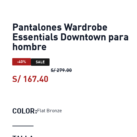
Pantalones Wardrobe
Essentials Downtown para
hombre
-40%
SALE
Pantalones Wardrobe Essen
S/ 279.00
S/ 167.40
Pantalones Wardrobe Ess
COLOR:
Flat Bronze