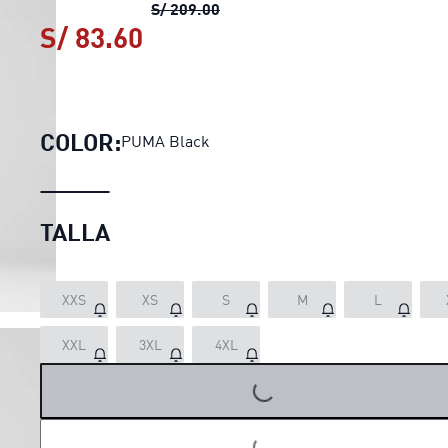
Pantalón RUN VELOCITY para 
S/ 209.00
S/ 83.60
Pantalón RUN VELOCITY pa
COLOR:
PUMA Black
TALLA
XXS
XS
S
M
L
XXL
3XL
4XL
LOADING...