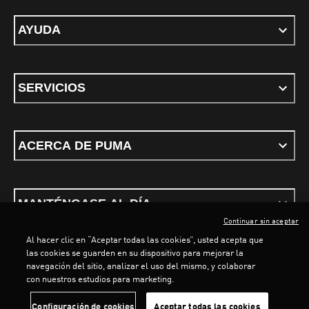
AYUDA
SERVICIOS
ACERCA DE PUMA
MANTÉNGASE AL DÍA
Continuar sin aceptar
Al hacer clic en “Aceptar todas las cookies”, usted acepta que
las cookies se guarden en su dispositivo para mejorar la
navegación del sitio, analizar el uso del mismo, y colaborar
LOADING...
LO
con nuestros estudios para marketing.
Términos y condiciones
Política de Privacidad
Configurador de cookies
Configuración de cookies
Aceptar todas las cookies
©
PUMA, 2026. Todos los derechos reservados