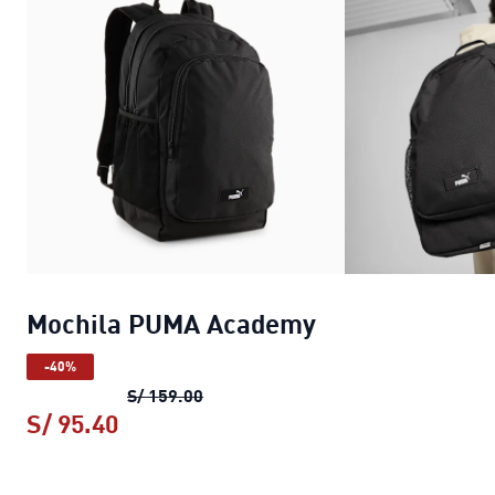
Mochila PUMA Academy
-40%
Mochila PUMA Academy
precio origi
S/ 159.00
S/ 95.40
Mochila PUMA Academy
precio actual