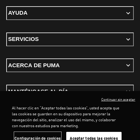
AYUDA
SERVICIOS
ACERCA DE PUMA
MANTÉNGASE AL DÍA
Continuar sin aceptar
Al hacer clic en “Aceptar todas las cookies”, usted acepta que
LOADING...
LOADI
las cookies se guarden en su dispositivo para mejorar la
navegación del sitio, analizar el uso del mismo, y colaborar
con nuestros estudios para marketing.
Términos y condiciones
Política de Privacidad
Configurador de cookies
Configuración de cookies
Aceptar todas las cookies
©
PUMA, 2026. Todos los derechos reservados