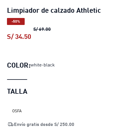
Limpiador de calzado Athletic
-50%
Limpiador de calzado Athletic
precio 
S/ 69.00
S/ 34.50
Limpiador de calzado Athletic
precio 
COLOR:
white-black
TALLA
OSFA
Envío gratis desde
S/ 250.00