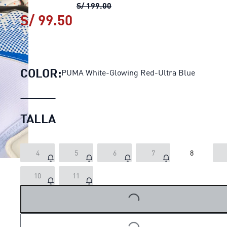
Guantes de arquero FUTURE Pr
S/ 199.00
S/ 99.50
Guantes de arquero FUTURE
COLOR:
PUMA White-Glowing Red-Ultra Blue
TALLA
4
5
6
7
8
10
11
LOADING...