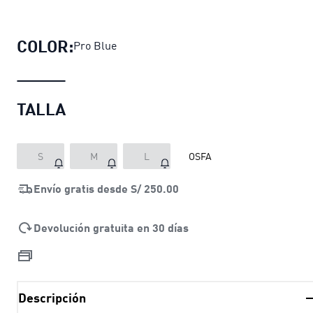
Gorro con visera BMW M Motorsport
p
COLOR:
Pro Blue
TALLA
S
M
L
OSFA
Envío gratis desde
S/ 250.00
Devolución gratuita en 30 días
Descripción