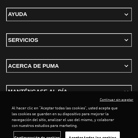
AYUDA
SERVICIOS
ACERCA DE PUMA
MANTÉNGASE AL DÍA
Continuar sin aceptar
Al hacer clic en “Aceptar todas las cookies”, usted acepta que
LOADING...
LOADI
las cookies se guarden en su dispositivo para mejorar la
navegación del sitio, analizar el uso del mismo, y colaborar
con nuestros estudios para marketing.
Términos y condiciones
Política de Privacidad
Configurador de cookies
Configuración de cookies
Aceptar todas las cookies