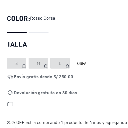
Gorra de béisbol Scuderia Ferrari
pre
COLOR:
Rosso Corsa
TALLA
S
M
L
OSFA
Envío gratis desde
S/ 250.00
Devolución gratuita en 30 días
25% OFF extra comprando 1 producto de Niños y agregando 