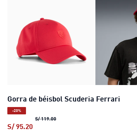
Gorra de béisbol Scuderia Ferrari
-20%
Gorra de béisbol Scuderia Ferrari
pr
S/ 119.00
S/ 95.20