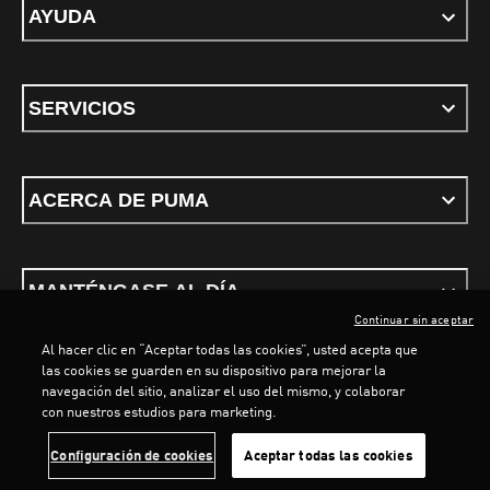
AYUDA
SERVICIOS
ACERCA DE PUMA
MANTÉNGASE AL DÍA
Continuar sin aceptar
Al hacer clic en “Aceptar todas las cookies”, usted acepta que
las cookies se guarden en su dispositivo para mejorar la
LOADING...
LOADING...
navegación del sitio, analizar el uso del mismo, y colaborar
con nuestros estudios para marketing.
Términos y condiciones
Política de Privacidad
Configurador de cookies
Configuración de cookies
Aceptar todas las cookies
©
PUMA, 2026. Todos los derechos reservados