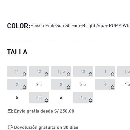
Chimpunes para juniors FUTURE 9 
COLOR:
Poison Pink-Sun Stream-Bright Aqua-PUMA Whi
TALLA
11
12
12.5
13
1
1.5
2
2.5
3
3.5
4
4.5
5
5.5
6
6.5
Envío gratis desde
S/ 250.00
Devolución gratuita en 30 días