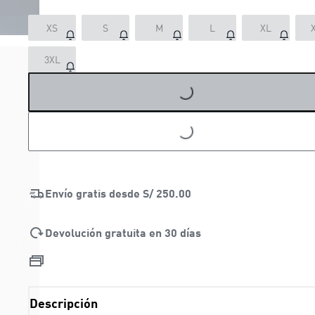
XS
S
M
L
XL
3XL
LOADING...
LOADING...
Envío gratis desde
S/ 250.00
Devolución gratuita en 30 días
Descripción