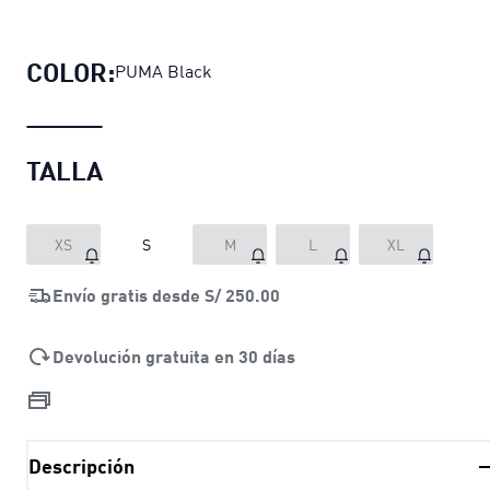
Buzo conjunto para mujer
precio act
COLOR:
PUMA Black
TALLA
XS
S
M
L
XL
Envío gratis desde
S/ 250.00
Devolución gratuita en 30 días
Descripción