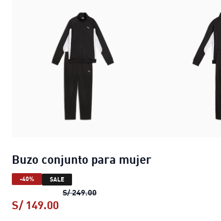
Buzo conjunto para mujer
-40%
SALE
Buzo conjunto para mujer
precio o
S/ 249.00
S/ 149.00