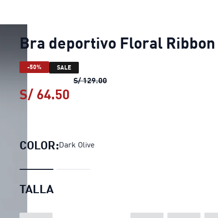
Bra deportivo Floral Ribbon
-50%
SALE
Bra deportivo Floral Ribbon
pre
S/ 129.00
S/ 64.50
Bra deportivo Floral Ribbon
COLOR:
Dark Olive
TALLA