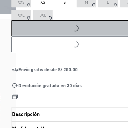
XXS
XS
S
M
L
XXL
3XL
LOADING...
LOADING...
Envío gratis desde
S/ 250.00
Devolución gratuita en 30 días
Descripción