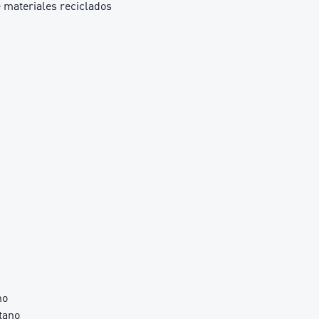
 materiales reciclados
no
tano