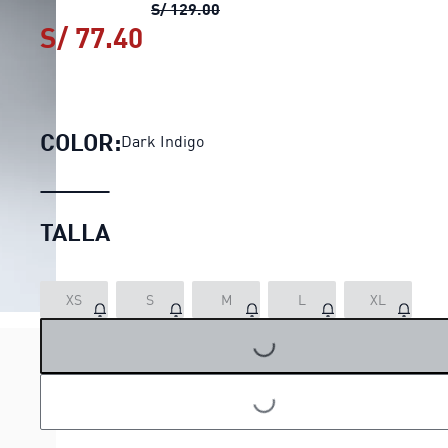
Biker shorts PUMA SHAPE para
S/ 129.00
S/ 77.40
Biker shorts PUMA SHAPE p
COLOR:
Dark Indigo
TALLA
XS
S
M
L
XL
LOADING...
LOADING...