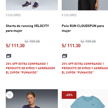
3 COLORES
5 COLORES
Shorts de running VELOCITY
Polo RUN CLOUDSPUN para
para mujer
mujer
precio original S/ 159.00
precio 
S/ 159.00
S/ 159.00
S/ 111.30
S/ 111.30
precio actual S/ 111.30
precio actual S
25% OFF EXTRA COMPRANDO 1
25% OFF EXTRA COMPRANDO 1
PRODUCTO DE NIÑOS Y AGREGANDO
PRODUCTO DE NIÑOS Y AGREGAN
EL CUPÓN "PUMAKIDS"
EL CUPÓN "PUMAKIDS"
-20%