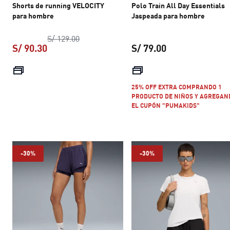
Shorts de running VELOCITY
Polo Train All Day Essentials
para hombre
Jaspeada para hombre
precio original S/ 129.00
S/ 129.00
S/ 90.30
S/ 79.00
precio actual S/ 90.30
precio actual S/ 
25% OFF EXTRA COMPRANDO 1
PRODUCTO DE NIÑOS Y AGREGAN
EL CUPÓN "PUMAKIDS"
-30%
-30%