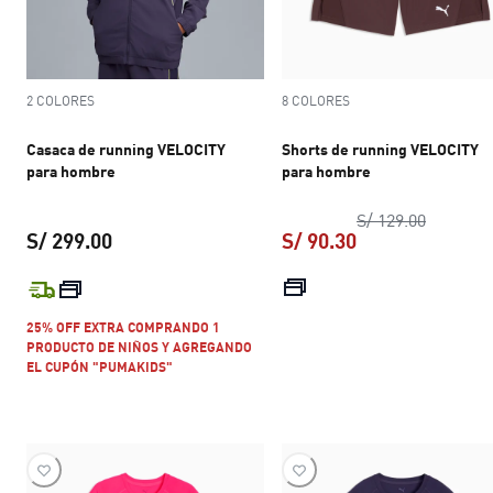
2 COLORES
8 COLORES
Casaca de running VELOCITY
Shorts de running VELOCITY
para hombre
para hombre
precio or
S/ 129.00
S/ 299.00
S/ 90.30
precio actual S/ 299.00
precio actual S/ 
25% OFF EXTRA COMPRANDO 1
PRODUCTO DE NIÑOS Y AGREGANDO
EL CUPÓN "PUMAKIDS"