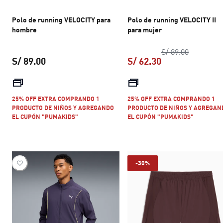
Polo de running VELOCITY para
Polo de running VELOCITY II
hombre
para mujer
precio ori
S/ 89.00
S/ 89.00
S/ 62.30
precio actual S/ 89.00
precio actual S/ 
25% OFF EXTRA COMPRANDO 1
25% OFF EXTRA COMPRANDO 1
PRODUCTO DE NIÑOS Y AGREGANDO
PRODUCTO DE NIÑOS Y AGREGAN
EL CUPÓN "PUMAKIDS"
EL CUPÓN "PUMAKIDS"
-30%