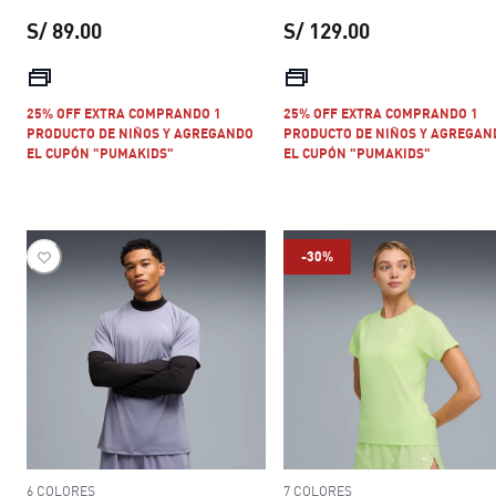
S/ 89.00
S/ 129.00
precio actual S/ 89.00
precio actual S
25% OFF EXTRA COMPRANDO 1
25% OFF EXTRA COMPRANDO 1
PRODUCTO DE NIÑOS Y AGREGANDO
PRODUCTO DE NIÑOS Y AGREGAN
EL CUPÓN "PUMAKIDS"
EL CUPÓN "PUMAKIDS"
-30%
6 COLORES
7 COLORES