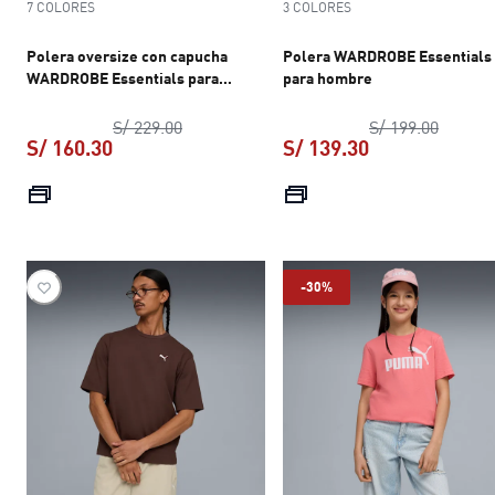
7 COLORES
3 COLORES
Polera oversize con capucha
Polera WARDROBE Essentials
WARDROBE Essentials para
para hombre
hombre
precio original S/ 229.00
precio 
S/ 229.00
S/ 199.00
S/ 160.30
S/ 139.30
precio actual S/ 160.30
precio actual S
-30%