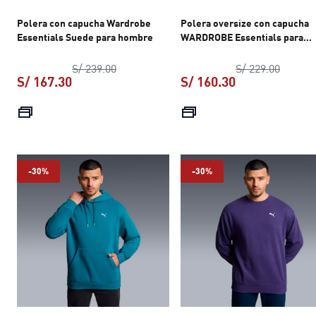
Polera con capucha Wardrobe
Polera oversize con capucha
Essentials Suede para hombre
WARDROBE Essentials para
hombre
precio original S/ 239.00
precio 
S/ 239.00
S/ 229.00
S/ 167.30
S/ 160.30
precio actual S/ 167.30
precio actual S
-30%
-30%