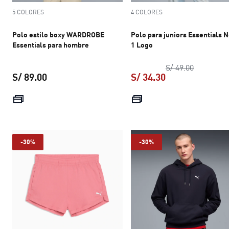
5 COLORES
4 COLORES
Polo estilo boxy WARDROBE
Polo para juniors Essentials N
Essentials para hombre
1 Logo
precio ori
S/ 49.00
S/ 89.00
S/ 34.30
precio actual S/ 89.00
precio actual S/ 
-30%
-30%