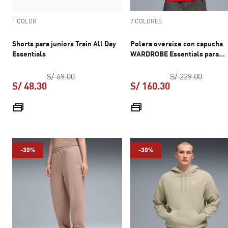
1 COLOR
7 COLORES
Shorts para juniors Train All Day
Polera oversize con capucha
Essentials
WARDROBE Essentials para
hombre
precio original S/ 69.00
precio 
S/ 69.00
S/ 229.00
S/ 48.30
S/ 160.30
precio actual S/ 48.30
precio actual S
-30%
-30%