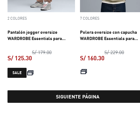
2 COLORES
7 COLORES
Pantalón jogger oversize
Polera oversize con capucha
WARDROBE Essentials para
WARDROBE Essentials para
mujer
hombre
precio original S/ 179.00
precio 
S/ 179.00
S/ 229.00
S/ 125.30
S/ 160.30
precio actual S/ 125.30
precio actual S
SALE
SIGUIENTE PÁGINA