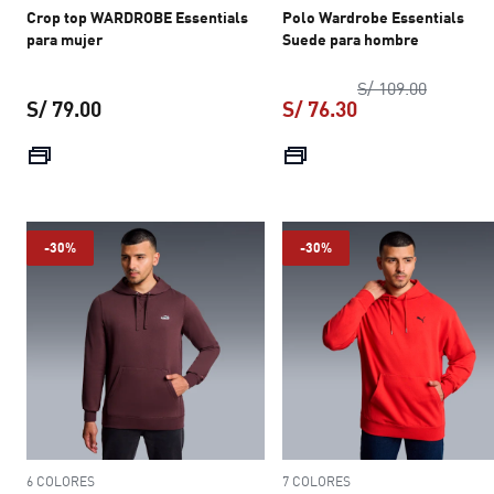
Crop top WARDROBE Essentials
Polo Wardrobe Essentials
para mujer
Suede para hombre
precio or
S/ 109.00
S/ 79.00
S/ 76.30
precio actual S/ 79.00
precio actual S/ 
-30%
-30%
6 COLORES
7 COLORES