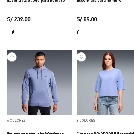
Essentials Suede para hombre
Essentials para hombre
S/ 239.00
S/ 89.00
precio actual S/ 239.00
precio actual S/ 
6 COLORES
3 COLORES
Polera con capucha Wardrobe
Crop top WARDROBE Essentia