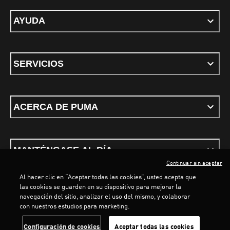
AYUDA
SERVICIOS
ACERCA DE PUMA
MANTÉNGASE AL DÍA
Continuar sin aceptar
Al hacer clic en “Aceptar todas las cookies”, usted acepta que
las cookies se guarden en su dispositivo para mejorar la
navegación del sitio, analizar el uso del mismo, y colaborar
con nuestros estudios para marketing.
Términos y condiciones
Política de Privacidad
Configurador de cookies
Configuración de cookies
Aceptar todas las cookies
©
PUMA, 2026. Todos los derechos reservados