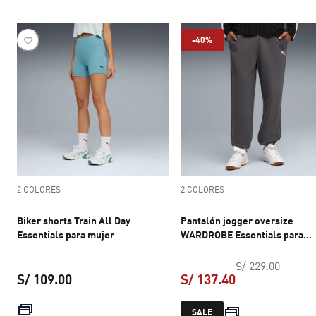
-40%
2 COLORES
2 COLORES
Biker shorts Train All Day
Pantalón jogger oversize
Essentials para mujer
WARDROBE Essentials para
hombre
precio 
S/ 229.00
S/ 109.00
S/ 137.40
precio actual S/ 109.00
precio actual S
SALE