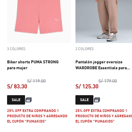
3 COLORES
2 COLORES
Biker shorts PUMA STRONG
Pantalón jogger oversize
para mujer
WARDROBE Essentials para
mujer
precio original S/ 119.00
precio 
S/ 119.00
S/ 179.00
S/ 83.30
S/ 125.30
precio actual S/ 83.30
precio actual S
SALE
SALE
25% OFF EXTRA COMPRANDO 1
25% OFF EXTRA COMPRANDO 1
PRODUCTO DE NIÑOS Y AGREGANDO
PRODUCTO DE NIÑOS Y AGREGAN
EL CUPÓN "PUMAKIDS"
EL CUPÓN "PUMAKIDS"