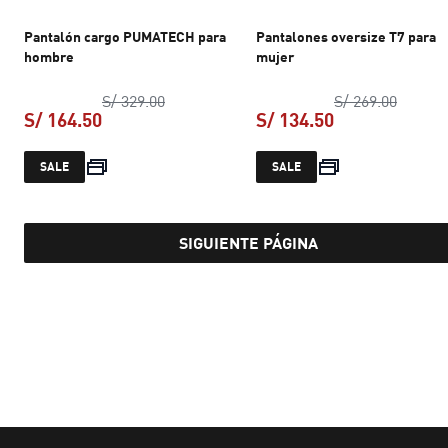
Pantalón cargo PUMATECH para
Pantalones oversize T7 para
hombre
mujer
precio original S/ 329.00
precio 
S/ 329.00
S/ 269.00
S/ 164.50
S/ 134.50
precio actual S/ 164.50
precio actual S
SALE
SALE
SIGUIENTE PÁGINA