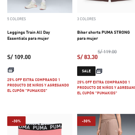
5 COLORES
3 COLORES
Leggings Train All Day
Biker shorts PUMA STRONG
Essentials para mujer
para mujer
precio or
S/ 119.00
S/ 109.00
S/ 83.30
precio actual S/ 109.00
precio actual S/ 
SALE
25% OFF EXTRA COMPRANDO 1
25% OFF EXTRA COMPRANDO 1
PRODUCTO DE NIÑOS Y AGREGANDO
PRODUCTO DE NIÑOS Y AGREGAN
EL CUPÓN "PUMAKIDS"
EL CUPÓN "PUMAKIDS"
-30%
-30%