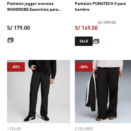
Pantalón jogger oversize
Pantalón PUMATECH II para
WARDROBE Essentials para
hombre
mujer
precio 
S/ 299.00
S/ 179.00
S/ 149.50
precio actual S/ 179.00
precio actual S
SALE
-50%
-50%
1 COLOR
2 COLORES