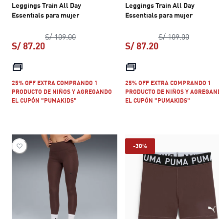
Leggings Train All Day
Leggings Train All Day
Essentials para mujer
Essentials para mujer
precio original S/ 109.00
precio or
S/ 109.00
S/ 109.00
S/ 87.20
S/ 87.20
precio actual S/ 87.20
precio actual S/ 
25% OFF EXTRA COMPRANDO 1
25% OFF EXTRA COMPRANDO 1
PRODUCTO DE NIÑOS Y AGREGANDO
PRODUCTO DE NIÑOS Y AGREGAN
EL CUPÓN "PUMAKIDS"
EL CUPÓN "PUMAKIDS"
-30%