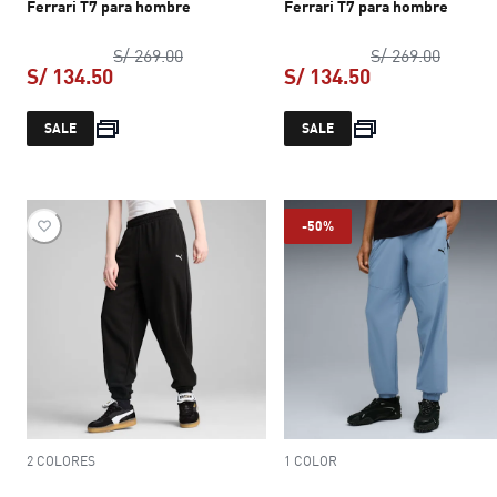
Ferrari T7 para hombre
Ferrari T7 para hombre
precio original S/ 269.00
precio 
S/ 269.00
S/ 269.00
S/ 134.50
S/ 134.50
precio actual S/ 134.50
precio actual S
SALE
SALE
-50%
2 COLORES
1 COLOR