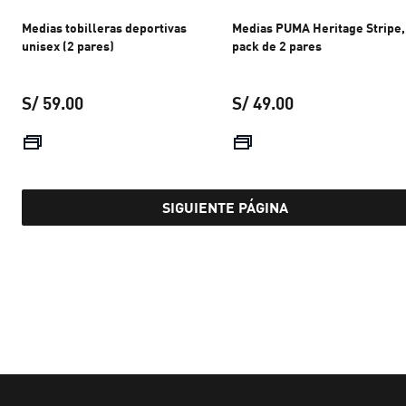
Medias tobilleras deportivas
Medias PUMA Heritage Stripe,
unisex (2 pares)
pack de 2 pares
S/ 59.00
S/ 49.00
precio actual S/ 59.00
precio actual S/ 
SIGUIENTE PÁGINA