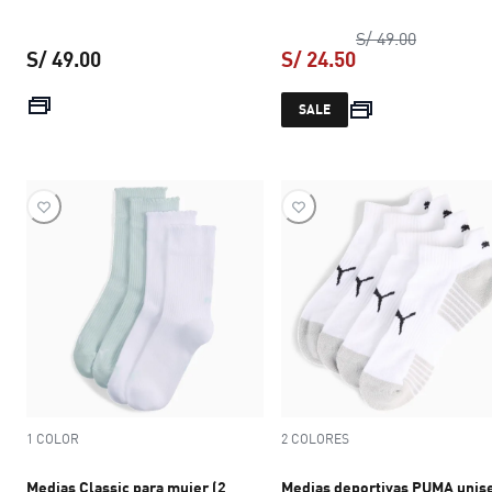
precio ori
S/ 49.00
S/ 49.00
S/ 24.50
precio actual S/ 49.00
precio actual S/ 
SALE
1 COLOR
2 COLORES
Medias Classic para mujer (2
Medias deportivas PUMA unis