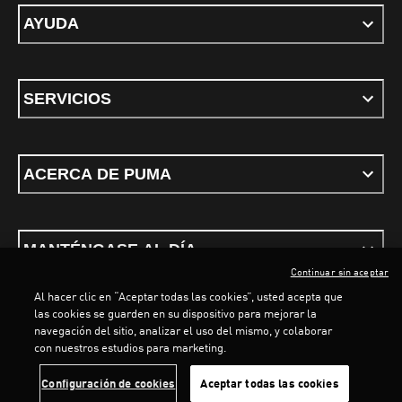
AYUDA
SERVICIOS
ACERCA DE PUMA
MANTÉNGASE AL DÍA
Continuar sin aceptar
Al hacer clic en “Aceptar todas las cookies”, usted acepta que
las cookies se guarden en su dispositivo para mejorar la
navegación del sitio, analizar el uso del mismo, y colaborar
con nuestros estudios para marketing.
Términos y condiciones
Política de Privacidad
Configurador de cookies
Configuración de cookies
Aceptar todas las cookies
©
PUMA, 2026. Todos los derechos reservados