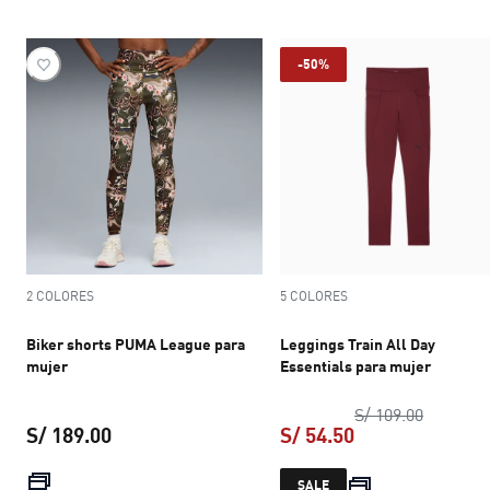
-50%
2 COLORES
5 COLORES
Biker shorts PUMA League para
Leggings Train All Day
mujer
Essentials para mujer
precio or
S/ 109.00
S/ 189.00
S/ 54.50
precio actual S/ 189.00
precio actual S/ 
SALE