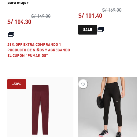
para mujer
precio 
S/ 169.00
S/ 101.40
precio original S/ 149.00
S/ 149.00
S/ 104.30
precio actual S
SALE
precio actual S/ 104.30
25% OFF EXTRA COMPRANDO 1
PRODUCTO DE NIÑOS Y AGREGANDO
EL CUPÓN "PUMAKIDS"
-50%