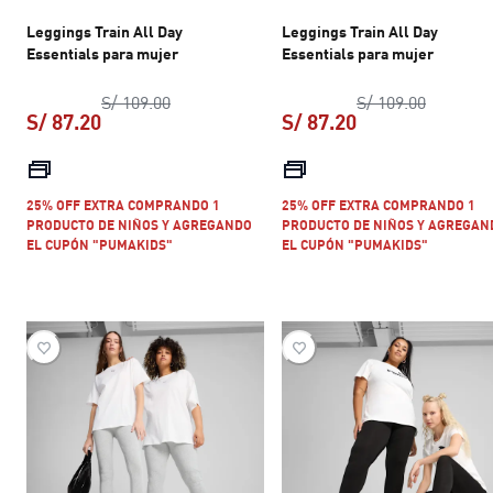
Leggings Train All Day
Leggings Train All Day
Essentials para mujer
Essentials para mujer
precio original S/ 109.00
precio or
S/ 109.00
S/ 109.00
S/ 87.20
S/ 87.20
precio actual S/ 87.20
precio actual S/ 
25% OFF EXTRA COMPRANDO 1
25% OFF EXTRA COMPRANDO 1
PRODUCTO DE NIÑOS Y AGREGANDO
PRODUCTO DE NIÑOS Y AGREGAN
EL CUPÓN "PUMAKIDS"
EL CUPÓN "PUMAKIDS"