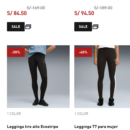
precio original S/ 169.00
precio or
S/ 169.00
S/ 189.00
S/ 84.50
S/ 94.50
precio actual S/ 84.50
precio actual S/ 
SALE
SALE
-30%
-40%
1 COLOR
1 COLOR
Leggings tiro alto Evostripe
Leggings T7 para mujer