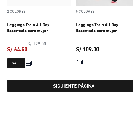
2 COLORES
5 COLORES
Leggings Train All Day
Leggings Train All Day
Essentials para mujer
Essentials para mujer
precio original S/ 129.00
S/ 129.00
S/ 64.50
S/ 109.00
precio actual S/ 64.50
precio actual S
SALE
SIGUIENTE PÁGINA