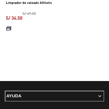
Limpiador de calzado Athletic
precio original S/ 69.00
S/ 69.00
S/ 34.50
precio actual S/ 34.50
AYUDA