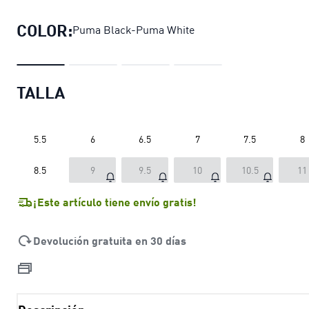
COLOR:
Puma Black-Puma White
TALLA
5.5
6
6.5
7
7.5
8
8.5
9
9.5
10
10.5
11
¡Este artículo tiene envío gratis!
Devolución gratuita en 30 días