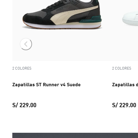
2 COLORES
2 COLORES
Zapatillas ST Runner v4 Suede
Zapatillas 
I para mujer
precio original S/ 279.00
S/ 229.00
S/ 229.00
ujer
precio actual S/ 195.30
Zapatillas ST Runner v4 Suede
precio actual 