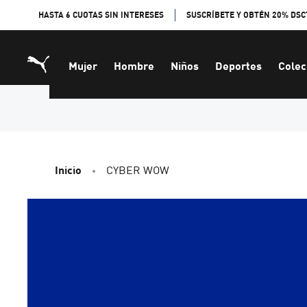
Skip
HASTA 6 CUOTAS SIN INTERESES
SUSCRÍBETE Y OBTÉN 20% DSC
to
Content
Mujer
Hombre
Niños
Deportes
Colec
Inicio
CYBER WOW