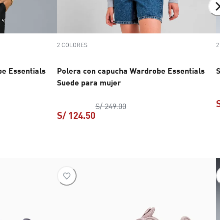
2 COLORES
2
e Essentials
Polera con capucha Wardrobe Essentials
S
Suede para mujer
on capucha Wardrobe Essentials Sports Legacy para hombre
recio original S/ 269.00
Polera con capucha Wardro
prec
S/ 249.00
S/ 124.50
ha Wardrobe Essentials Sports Legacy para hombre
actual S/ 161.40
Polera con capucha Wardrobe Esse
precio ac