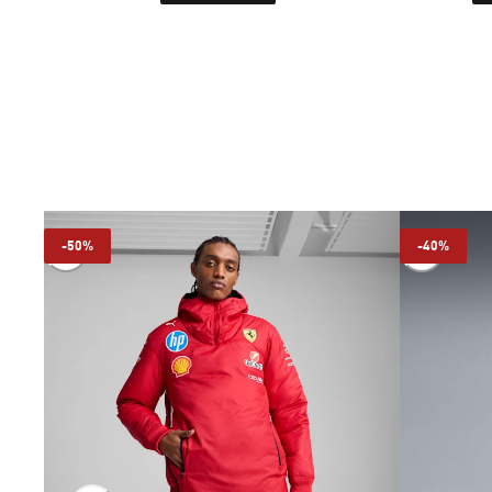
-50%
-40%