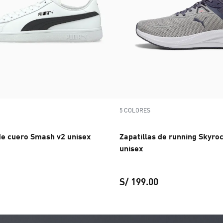
5 COLORES
de cuero Smash v2 unisex
Zapatillas de running Skyroc
unisex
S/ 199.00
S/ 229.00
Zapatillas de cuero Smash v2 unisex
precio actual S/ 229.00
Zapatillas de runn