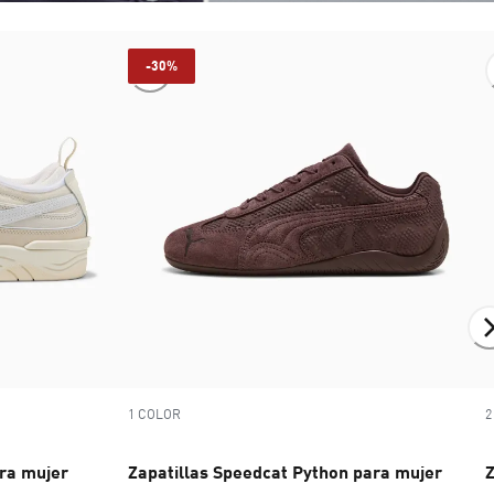
-30%
1 COLOR
2
ra mujer
Zapatillas Speedcat Python para mujer
Z