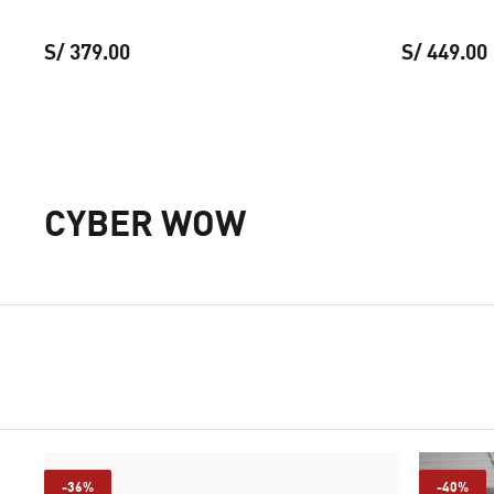
S/ 379.00
S/ 449.00
Zapatillas PUMA Guard unisex
precio actual S
CYBER WOW
-36%
-40%