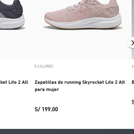
5 COLORES
3
ket Lite 2 Alt
Zapatillas de running Skyrocket Lite 2 Alt
B
para mujer
S/ 199.00
ing Skyrocket Lite 2 Alt unisex
Zapatillas de running Skyrocket Li
precio actual S/ 199.00