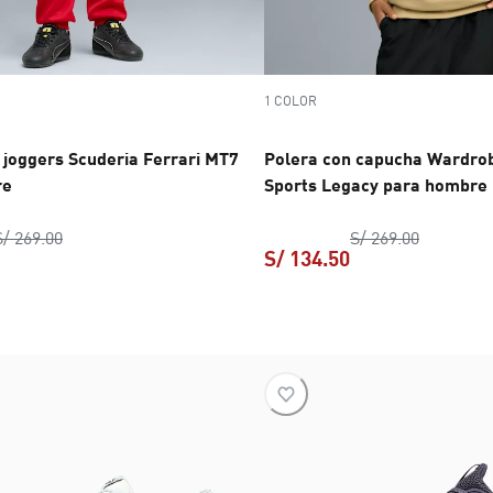
1 COLOR
 joggers Scuderia Ferrari MT7
Polera con capucha Wardrob
re
Sports Legacy para hombre
Team para hombre
Pantalones joggers Scuderia Ferrari MT7 para hombre
precio original S/ 779.00
Polera c
p
S/ 269.00
S/ 269.00
S/ 134.50
ra hombre
Pantalones joggers Scuderia Ferrari MT7 para hombre
precio actual S/ 389.50
Polera con capuc
precio 