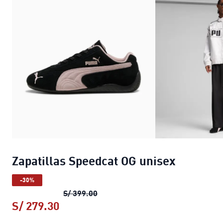
Zapatillas Speedcat OG unisex
-30%
Zapatillas Speedcat OG unisex
prec
S/ 399.00
S/ 279.30