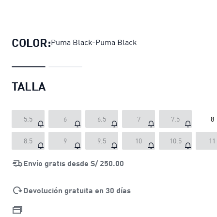
Zapatillas PUMA Vikky Stacked par
COLOR:
Puma Black-Puma Black
TALLA
5.5
6
6.5
7
7.5
8
8.5
9
9.5
10
10.5
11
Envío gratis desde
S/ 250.00
Devolución gratuita en 30 días