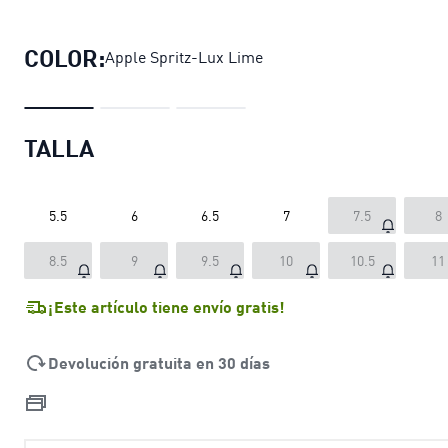
Zapatillas de running Deviate NITR
COLOR:
Apple Spritz-Lux Lime
TALLA
5.5
6
6.5
7
7.5
8
8.5
9
9.5
10
10.5
11
¡Este artículo tiene envío gratis!
Devolución gratuita en 30 días