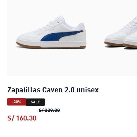
Zapatillas Caven 2.0 unisex
-30%
SALE
Zapatillas Caven 2.0 unisex
precio 
S/ 229.00
S/ 160.30
Zapatillas Caven 2.0 unisex
precio a