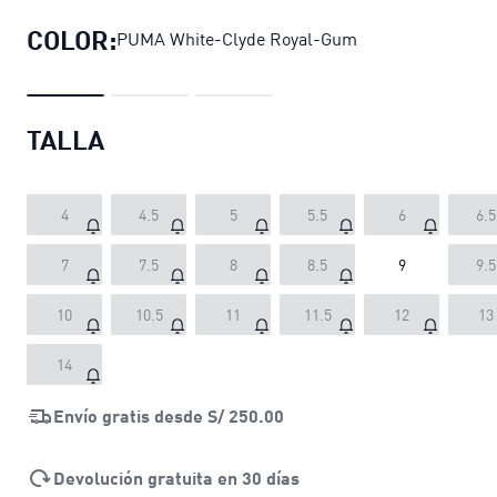
COLOR:
PUMA White-Clyde Royal-Gum
TALLA
4
4.5
5
5.5
6
6.5
7
7.5
8
8.5
9
9.5
10
10.5
11
11.5
12
13
14
Envío gratis desde
S/ 250.00
Devolución gratuita en 30 días