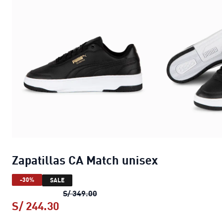
Zapatillas CA Match unisex
-30%
SALE
Zapatillas CA Match unisex
precio 
S/ 349.00
S/ 244.30