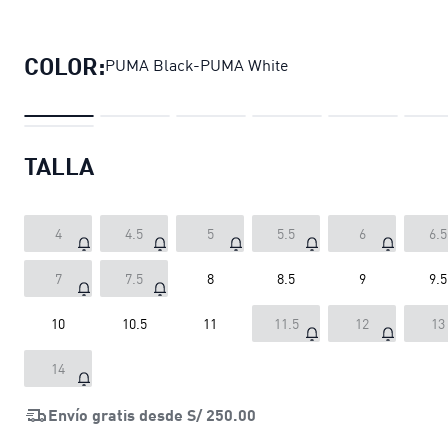
Zapatillas CA Match unisex
precio ac
COLOR:
PUMA Black-PUMA White
TALLA
4
4.5
5
5.5
6
6.5
7
7.5
8
8.5
9
9.5
10
10.5
11
11.5
12
13
14
Envío gratis desde
S/ 250.00