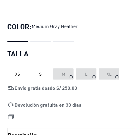
Shorts para juniors Essentials No. 1 
COLOR:
Medium Gray Heather
TALLA
XS
S
M
L
XL
Envío gratis desde
S/ 250.00
Devolución gratuita en 30 días