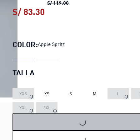
Polo estampado Run Velocity p
S/ 119.00
S/ 83.30
Polo estampado Run Velocit
COLOR:
Apple Spritz
TALLA
XXS
XS
S
M
L
XXL
3XL
LOADING...