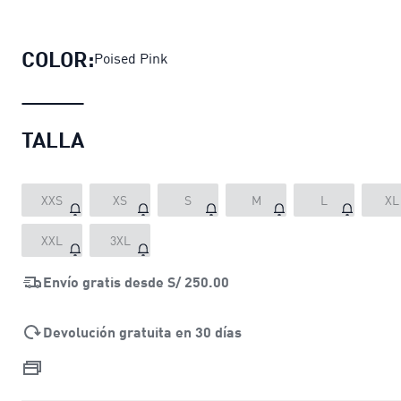
Polo Essentials Elevated para mujer
COLOR:
Poised Pink
TALLA
XXS
XS
S
M
L
XL
XXL
3XL
Envío gratis desde
S/ 250.00
Devolución gratuita en 30 días