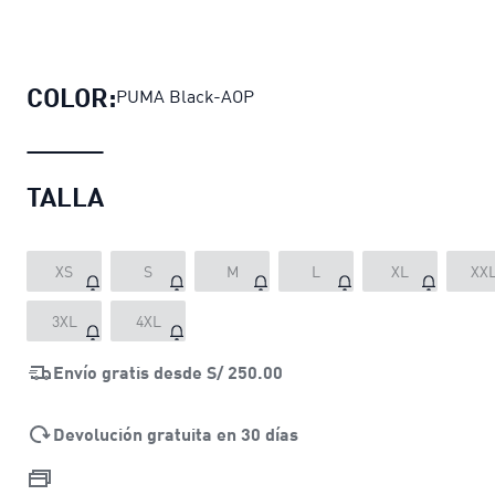
Pantalones de sarga PUMA x E.T. p
COLOR:
PUMA Black-AOP
TALLA
XS
S
M
L
XL
XX
3XL
4XL
Envío gratis desde
S/ 250.00
Devolución gratuita en 30 días