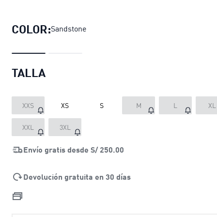
Pantalón jogger oversize WARDROBE
COLOR:
Sandstone
TALLA
XXS
XS
S
M
L
XL
XXL
3XL
Envío gratis desde
S/ 250.00
Devolución gratuita en 30 días