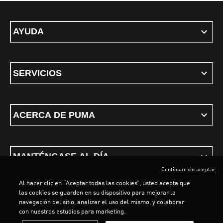
AYUDA
SERVICIOS
ACERCA DE PUMA
MANTÉNGASE AL DÍA
Continuar sin aceptar
Al hacer clic en “Aceptar todas las cookies”, usted acepta que
las cookies se guarden en su dispositivo para mejorar la
LOADING...
LOA
navegación del sitio, analizar el uso del mismo, y colaborar
con nuestros estudios para marketing.
Términos y condiciones
Política de Privacidad
Configurador de cookies