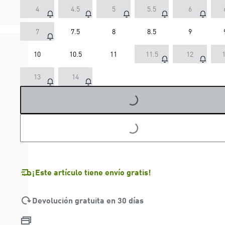
4
4.5
5
5.5
6
7
7.5
8
8.5
9
10
10.5
11
11.5
12
1
13
14
LOADING...
LOADING...
¡Este artículo tiene envío gratis!
Devolución gratuita en 30 días