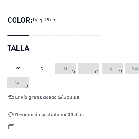
Casaca T7 ALWAYS ON para mujer
p
COLOR:
Deep Plum
TALLA
XS
S
M
L
XL
XX
3XL
Envío gratis desde
S/ 250.00
Devolución gratuita en 30 días