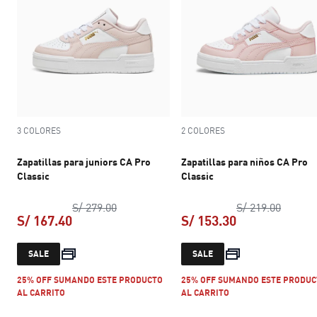
3 COLORES
2 COLORES
Zapatillas para juniors CA Pro
Zapatillas para niños CA Pro
Classic
Classic
precio original S/ 279.00
precio 
S/ 279.00
S/ 219.00
S/ 167.40
S/ 153.30
precio actual S/ 167.40
precio actual S
SALE
SALE
25% OFF SUMANDO ESTE PRODUCTO
25% OFF SUMANDO ESTE PRODUC
AL CARRITO
AL CARRITO