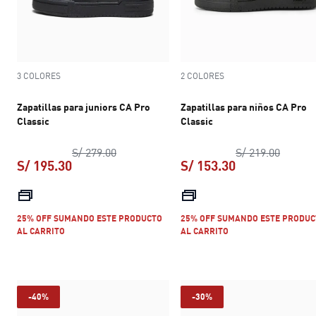
3 COLORES
2 COLORES
Zapatillas para juniors CA Pro
Zapatillas para niños CA Pro
Classic
Classic
precio original S/ 279.00
precio 
S/ 279.00
S/ 219.00
S/ 195.30
S/ 153.30
precio actual S/ 195.30
precio actual S
25% OFF SUMANDO ESTE PRODUCTO
25% OFF SUMANDO ESTE PRODUC
AL CARRITO
AL CARRITO
-40%
-30%