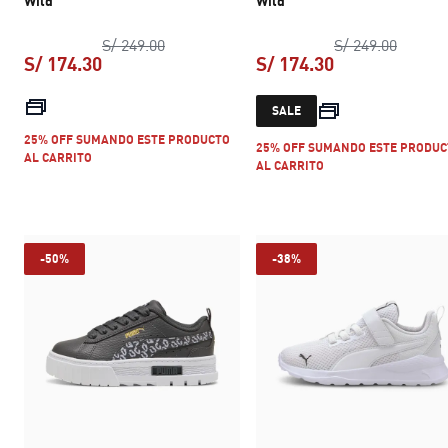
Wild
Wild
precio original S/ 249.00
precio 
S/ 249.00
S/ 249.00
S/ 174.30
S/ 174.30
precio actual S/ 174.30
precio actual S
SALE
25% OFF SUMANDO ESTE PRODUCTO
25% OFF SUMANDO ESTE PRODUC
AL CARRITO
AL CARRITO
-50%
-38%