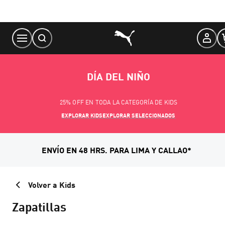
Skip
to
Content
DÍA DEL NIÑO
25% OFF EN TODA LA CATEGORÍA DE KIDS
EXPLORAR KIDS
EXPLORAR SELECCIONADOS
ENVÍO EN 48 HRS. PARA LIMA Y CALLAO*
Volver a Kids
Zapatillas