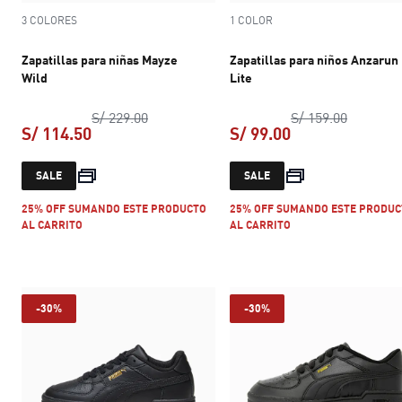
3 COLORES
1 COLOR
Zapatillas para niñas Mayze
Zapatillas para niños Anzarun
Wild
Lite
precio original S/ 229.00
precio or
S/ 229.00
S/ 159.00
S/ 114.50
S/ 99.00
precio actual S/ 114.50
precio actual S/ 
SALE
SALE
25% OFF SUMANDO ESTE PRODUCTO
25% OFF SUMANDO ESTE PRODUC
AL CARRITO
AL CARRITO
-30%
-30%