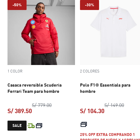
-50%
-30%
1 COLOR
2 COLORES
Casaca reversible Scuderia
Polo F1® Essentials para
Ferrari Team para hombre
hombre
precio original S/ 779.00
precio 
S/ 779.00
S/ 149.00
S/ 389.50
S/ 104.30
precio actual S/ 389.50
precio actual S
SALE
25% OFF EXTRA COMPRANDO 1