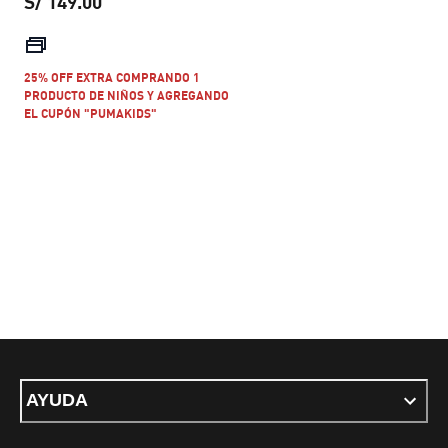
S/ 149.00
precio actual S/ 149.00
25% OFF EXTRA COMPRANDO 1
PRODUCTO DE NIÑOS Y AGREGANDO
EL CUPÓN "PUMAKIDS"
AYUDA