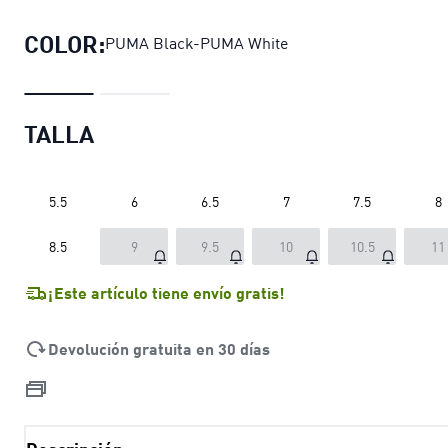
COLOR:
PUMA Black-PUMA White
TALLA
5.5
6
6.5
7
7.5
8
8.5
9
9.5
10
10.5
11
¡Este artículo tiene envío gratis!
Devolución gratuita en 30 días